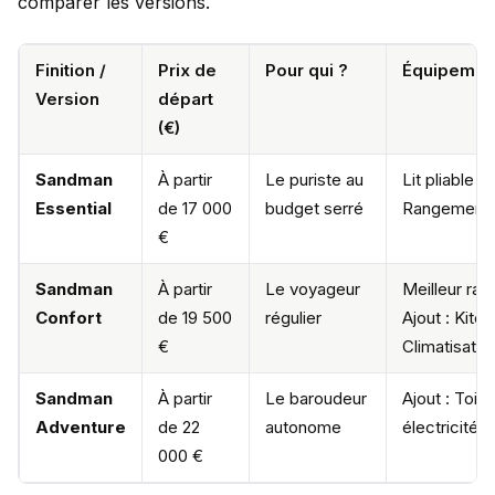
comparer les versions.
Finition /
Prix de
Pour qui ?
Équipemen
Version
départ
(€)
Sandman
À partir
Le puriste au
Lit pliable 2
Essential
de 17 000
budget serré
Rangements
€
Sandman
À partir
Le voyageur
Meilleur rapp
Confort
de 19 500
régulier
Ajout : Kitc
€
Climatisatio
Sandman
À partir
Le baroudeur
Ajout : Toit
Adventure
de 22
autonome
électricité (
000 €