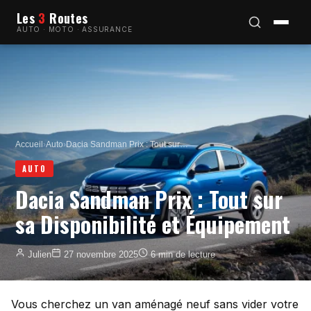
Les
3
Routes
AUTO · MOTO · ASSURANCE
Accueil
›
Auto
›
Dacia Sandman Prix : Tout sur…
AUTO
Dacia Sandman Prix : Tout sur
sa Disponibilité et Équipement
Julien
27 novembre 2025
6 min de lecture
Vous cherchez un van aménagé neuf sans vider votre